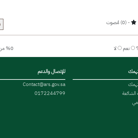
- (0) مُصوت
ق
نعم
لا
%0 من المستخدمين قالوا نعم
تهمك
للإتصال والدعم
تهمك
Contact@ars.gov.sa
 الشائعة
0172244799
قمي