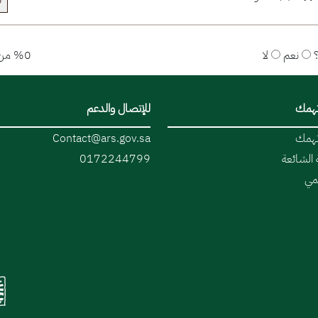
ق
نعم
لا
%0 من المستخدمين قالوا نعم
تهمك
للإتصال والدعم
تهمك
Contact@ars.gov.sa
 الشائعة
0172244799
قمي