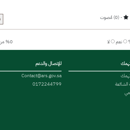
- (0) مُصوت
ق
نعم
لا
%0 من المستخدمين قالوا نعم
تهمك
للإتصال والدعم
تهمك
Contact@ars.gov.sa
 الشائعة
0172244799
قمي