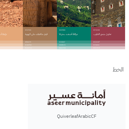
ط
QuiverleafArabicCF