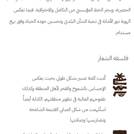
ية، ويجتر الخط المؤسسي من التكامل والاحترافية. فيما تعكس
ة دور الأمانة في تنمية الشأن البلدي وتحسين جودة الحياة وفق نهج
ام.
فة الشعار
كُتبت كلمة عسير بشكل طولي بحيث يعكس
الإحساس بالشموخ والفخر لأهل المنطقة وكذلك
طموحهم العالية في تطوير منطقتهم، الكتابة أيضاً
استُلهمت من شكل المباني القديمة الشامخة
وتضاريسها وصلابتها