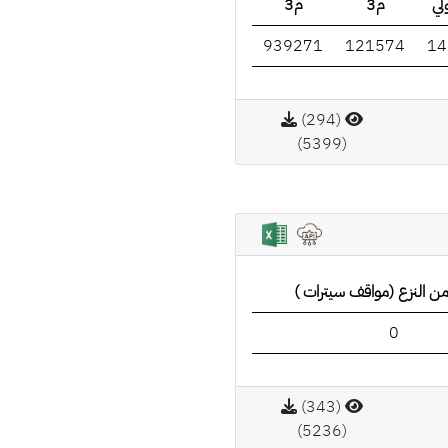
لي
م3
م3
939271
121574
14
(294)
(5399)
ن النزع (مواقف سيترات )
0
(343)
(5236)