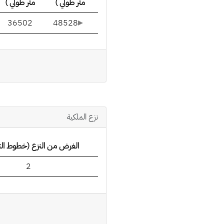
متر طولي )
متر طولي )
36502
48528
نزع الملكية
الغرض من النزع (خطوط الت
2