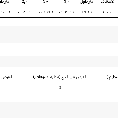
الاستنادية
متر طولي
م3
م3
م2
متر طو
2738
23232
523818
213928
1188
856
نظيم )
الغرض من النزع (تنظيم منتزهات )
الغرض م
0