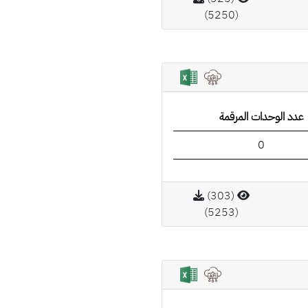
(5250)
عدد الوحدات المرقمة
0
(303)
(5253)