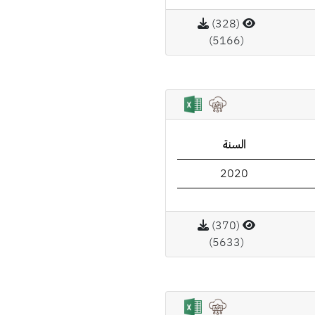
(328)
(5166)
السنة
2020
(370)
(5633)