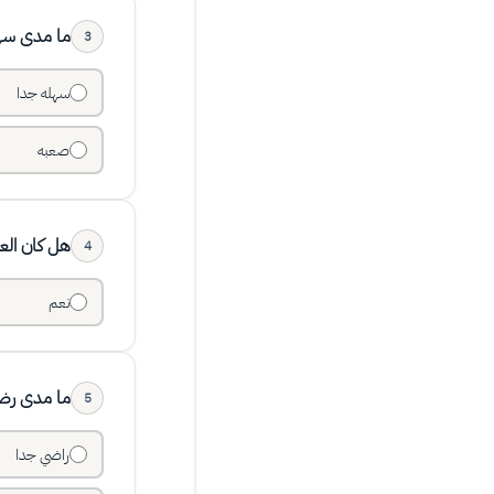
ما مدى سهول
3
سهله جدا
صعبه
هل كان العث
4
نعم
ما مدى رضا
5
راضي جدا