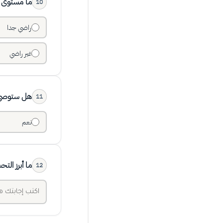
ما مستوى ر
10
راضي جدا
غير راضي
هل ستوصي ا
11
نعم
ما أبرز الت
12