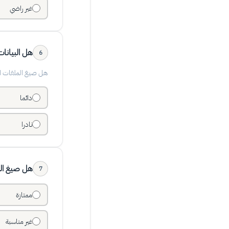
غير راضي
هل البيان
6
هل صيغ الملفات ال
دائما
نادرا
هل صيغ الم
7
ممتازة
غير مناسبة