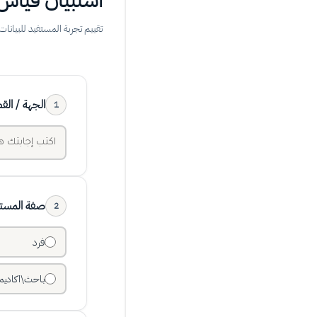
استبيان قياس 
تقييم تجربة المستفيد للبيان
الجهة / الق
1
صفة المست
2
فرد
باحث\اكاديم