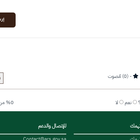
إر
- (0) مُصوت
ق
نعم
لا
%0 من المستخدمين قالوا نعم
تهمك
للإتصال والدعم
تهمك
Contact@ars.gov.sa