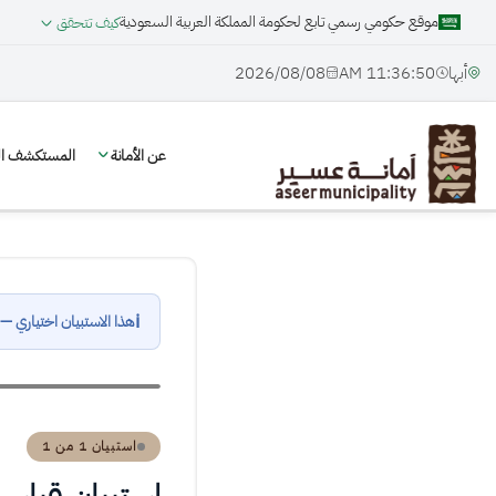
موقع حكومي رسمي تابع لحكومة المملكة العربية السعودية
كيف تتحقق
أبها
11:36:50 AM
08‏/08‏/2026
عن الأمانة
المستكشف الج
ℹ
هذا الاستبيان
اختياري
— ي
استبيان 1 من 1