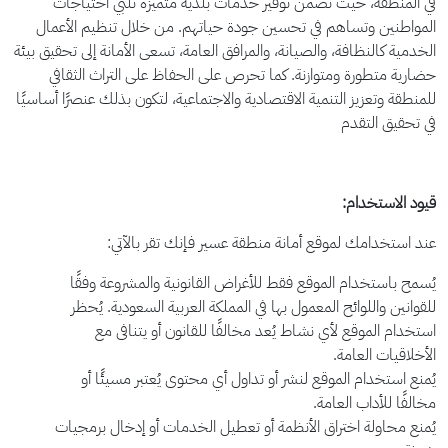
في المنطقة، حيث تضمن توفير خدمات بلدية متميزة تلبي احتياجات
المواطنين وتساهم في تحسين جودة حياتهم. من خلال تنظيم الأعمال
الخدمية كالنظافة، والصيانة، والمرافق العامة، تسعى الأمانة إلى تحقيق بيئة
حضارية متطورة ومتوازنة. كما تحرص على الحفاظ على التراث الثقافي
للمنطقة وتعزيز التنمية الاقتصادية والاجتماعية، لتكون بذلك عنصرًا أساسيًا
في تحقيق التقدم
قيود الاستخدام:
عند استخدامك لموقع أمانة منطقة عسير فإنك تقر بالآتي:
يُسمح باستخدام الموقع فقط للأغراض القانونية والمشروعة وفقًا
للقوانين واللوائح المعمول بها في المملكة العربية السعودية. يُحظر
استخدام الموقع لأي نشاط يُعد مخالفًا للقانون أو يتنافى مع
الأخلاقيات العامة
.
يُمنع استخدام الموقع لنشر أو تداول أي محتوى يُعتبر مسيئًا أو
مخالفًا للأداب العامة
.
يُمنع محاولة اختراق الأنظمة أو تعطيل الخدمات أو إدخال برمجيات