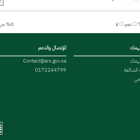
ق
نعم
لا
%0 من المستخدمين قالوا نعم
تهمك
للإتصال والدعم
تهمك
Contact@ars.gov.sa
 الشائعة
0172244799
قمي