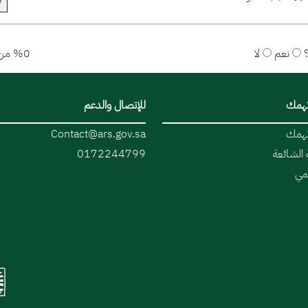
ق
نعم
لا
%0 من المستخدمين قالوا نعم
تهمك
للإتصال والدعم
تهمك
Contact@ars.gov.sa
 الشائعة
0172244799
قمي