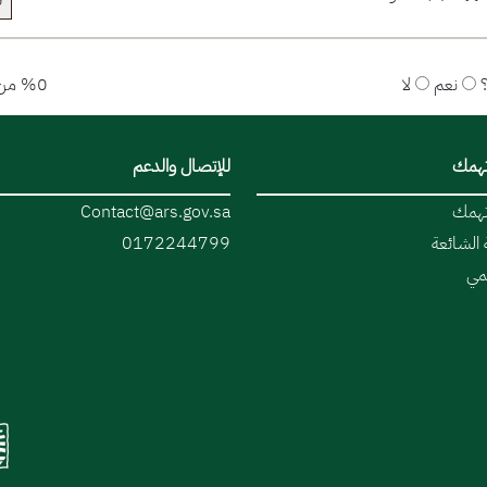
ق
نعم
لا
%0 من المستخدمين قالوا نعم
تهمك
للإتصال والدعم
تهمك
Contact@ars.gov.sa
 الشائعة
0172244799
قمي