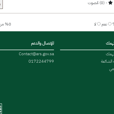
- (0) مُصوت
ق
نعم
لا
%0 من المستخدمين قالوا نعم
تهمك
للإتصال والدعم
تهمك
Contact@ars.gov.sa
 الشائعة
0172244799
قمي