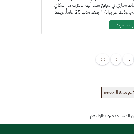
ﺎط ﺗﺟﺎري ﻓﻲ ﻣوﻗﻊ ﺳﻣﺎ أﺑﮭﺎ، ﺑﺎﻟﻘرب ﻣن ﺳﻛﺎي
ﻓﯾﻠﺞ، وذﻟك ﻋﺑر ﺑواﺑﺔ ² ﺑﻌﻘد ﻣدﺗﮫ 25 ﻋﺎﻣﺎً، وﯾﺑﻌد
وﻗﻊ...
اءة المزيد
>>
>
…
يم هذة الصفحة