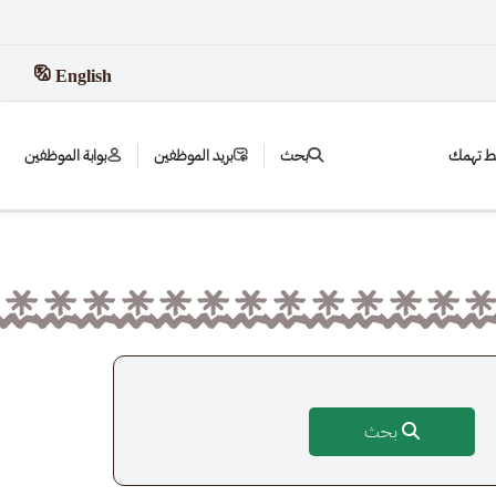
English
بط تهمك
بحث
بريد الموظفين
بوابة الموظفين
بحث