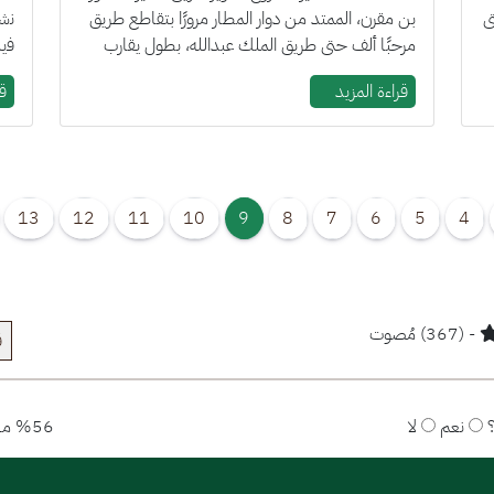
ى
بن مقرن، الممتد من دوار المطار مرورًا بتقاطع طريق
ﻧﺷ
مرحبًا ألف حتى طريق الملك عبدالله، بطول يقارب
5.9 كيل...
اﻟﻣ
قراءة المزيد
قر
13
12
11
10
9
8
7
6
5
4
- (367) مُصوت
ق
نعم
لا
%56 من المستخدمين قالوا نعم