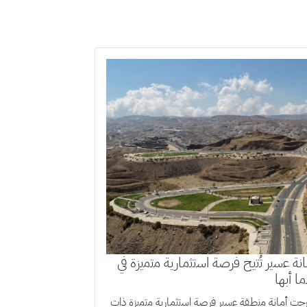
ﺎﻧﺔ ﻋﺳﯾر ﺗُﺗﯾﺢ ﻓرﺻﺔ اﺳﺗﺛﻣﺎرﯾﺔ ﻣﺗﻣﯾزة ﻓﻲ
ﺎ أﺑﮭﺎ
ت أﻣﺎﻧﺔ ﻣﻧطﻘﺔ ﻋﺳﯾر ﻓرﺻﺔ اﺳﺗﺛﻣﺎرﯾﺔ ﻣﺗﻣﯾزة ذات