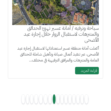
سياحة وترفيه / أمانة عسير تهيئ الحدائق
والمتنزهات لاستقبال الزوار خلال إجازة عيد
الأضحى
أكملت أمانة منطقة عسير استعداداتها لاستقبال إجازة عيد
الأضحى، عبر تنفيذ أعمال صيانة وتأهيل شاملة للحدائق
العامة والمتنزهات والمرافق الترفيهية في مختلف...
قراءة المزيد
>>
>
…
12
11
10
9
8
7
6
5
4
3
…
<
<<