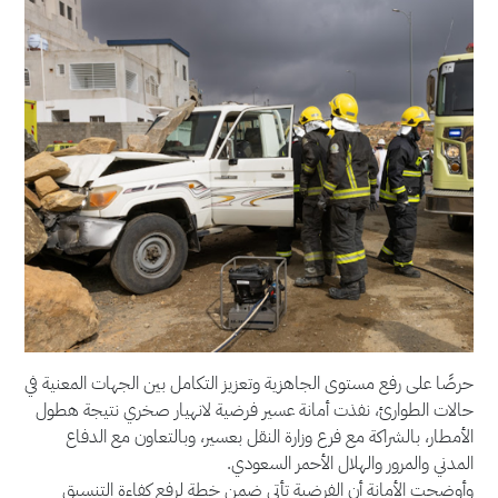
حرصًا على رفع مستوى الجاهزية وتعزيز التكامل بين الجهات المعنية في
حالات الطوارئ، نفذت أمانة عسير فرضية لانهيار صخري نتيجة هطول
الأمطار، بالشراكة مع فرع وزارة النقل بعسير، وبالتعاون مع الدفاع
المدني والمرور والهلال الأحمر السعودي.
وأوضحت الأمانة أن الفرضية تأتي ضمن خطة لرفع كفاءة التنسيق