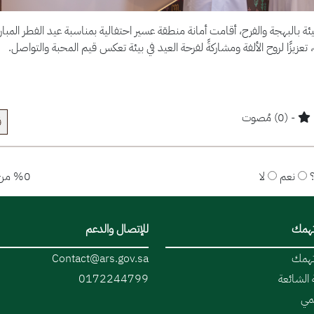
ئة بالبهجة والفرح، أقامت أمانة منطقة عسير احتفالية بمناسبة عيد الفطر المبا
 تعزيزًا لروح الألفة ومشاركةً لفرحة العيد في بيئة تعكس قيم المحبة والتواصل.
- (0) مُصوت
ق
نعم
لا
%0 من المستخدمين قالوا نعم
تهمك
للإتصال والدعم
تهمك
Contact@ars.gov.sa
 الشائعة
0172244799
قمي